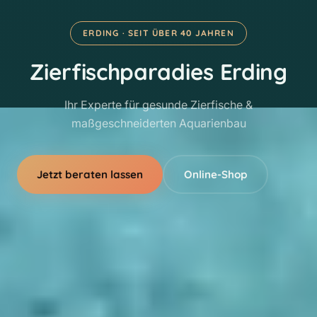
ERDING · SEIT ÜBER 40 JAHREN
Zierfischparadies Erding
Ihr Experte für gesunde Zierfische &
maßgeschneiderten Aquarienbau
Jetzt beraten lassen
Online-Shop